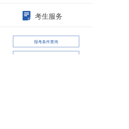
考生服务
报考条件查询
考试成绩查询
最新考试大纲
在线考试报名
随着国家逐步搭建起中国特色的大合
规体系，国内现有四千多万家企业都
要被纳入到体系内，有专家预计，未